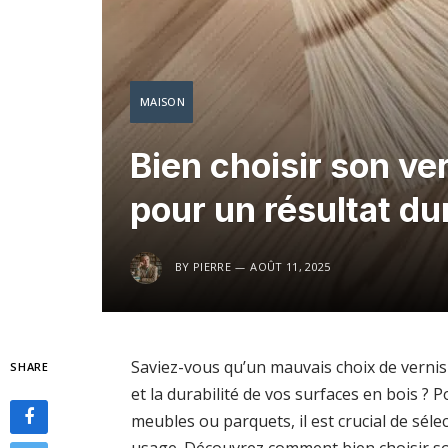
MAISON
Bien choisir son ve
pour un résultat du
BY
PIERRE
AOÛT 11, 2025
Saviez-vous qu’un mauvais choix de verni
SHARE
et la durabilité de vos surfaces en bois ? 
meubles ou parquets, il est crucial de séle