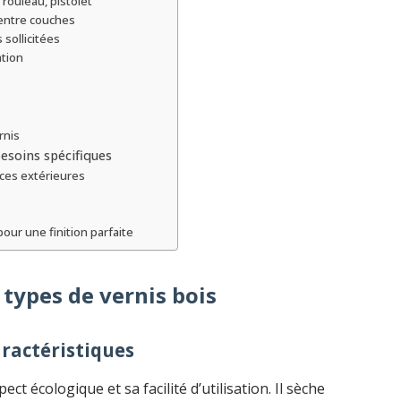
rouleau, pistolet
entre couches
 sollicitées
ation
rnis
besoins spécifiques
aces extérieures
our une finition parfaite
types de vernis bois
aractéristiques
t écologique et sa facilité d’utilisation. Il sèche