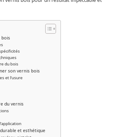
n vernis bois pour un résultat impeccable et
 bois
es
pécificités
echniques
ure du bois
nner son vernis bois
es et l’usure
e du vernis
tions
’application
 durable et esthétique