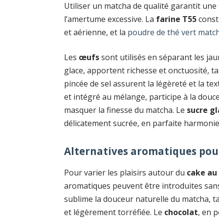
Utiliser un matcha de qualité garantit une 
l’amertume excessive. La
farine T55
consti
et aérienne, et la
poudre de thé vert matc
Les
œufs
sont utilisés en séparant les jau
glace, apportent richesse et onctuosité, 
pincée de sel assurent la légèreté et la te
et intégré au mélange, participe à la douc
masquer la finesse du matcha. Le
sucre g
délicatement sucrée, en parfaite harmonie 
Alternatives aromatiques pour
Pour varier les plaisirs autour du
cake au
aromatiques peuvent être introduites sans a
sublime la douceur naturelle du matcha, t
et légèrement torréfiée. Le
chocolat
, en 