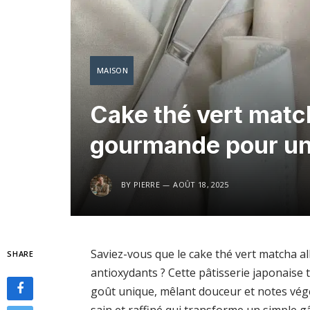
MAISON
Cake thé vert matcha
gourmande pour un 
BY
PIERRE
AOÛT 18, 2025
Saviez-vous que le cake thé vert matcha a
SHARE
antioxydants ? Cette pâtisserie japonaise 
goût unique, mêlant douceur et notes vég