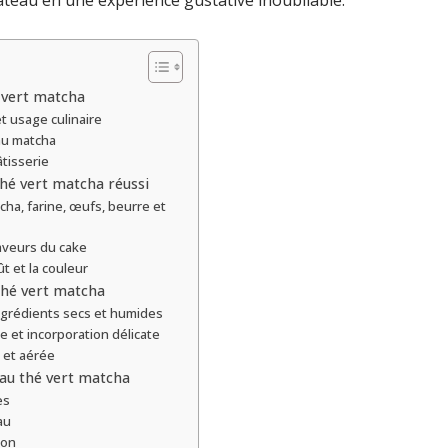
âteau en une expérience gustative inoubliable.
é vert matcha
et usage culinaire
 au matcha
âtisserie
hé vert matcha réussi
cha, farine, œufs, beurre et
saveurs du cake
ût et la couleur
thé vert matcha
ingrédients secs et humides
 et incorporation délicate
 et aérée
 au thé vert matcha
es
au
ion