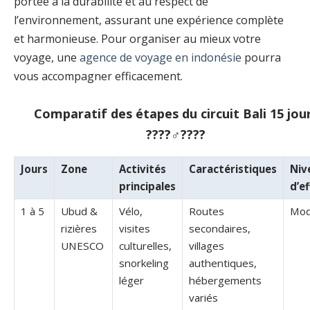
portée à la durabilité et au respect de
l’environnement, assurant une expérience complète
et harmonieuse. Pour organiser au mieux votre
voyage, une
agence de voyage en indonésie
pourra
vous accompagner efficacement.
Comparatif des étapes du circuit Bali 15 jou
????‍♂️????
Jours
Zone
Activités
Caractéristiques
Niv
principales
d’e
1 à 5
Ubud &
Vélo,
Routes
Mod
rizières
visites
secondaires,
UNESCO
culturelles,
villages
snorkeling
authentiques,
léger
hébergements
variés