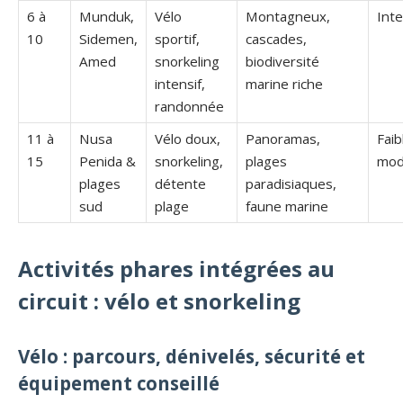
6 à
Munduk,
Vélo
Montagneux,
Int
10
Sidemen,
sportif,
cascades,
Amed
snorkeling
biodiversité
intensif,
marine riche
randonnée
11 à
Nusa
Vélo doux,
Panoramas,
Faib
15
Penida &
snorkeling,
plages
mod
plages
détente
paradisiaques,
sud
plage
faune marine
Activités phares intégrées au
circuit : vélo et snorkeling
Vélo : parcours, dénivelés, sécurité et
équipement conseillé