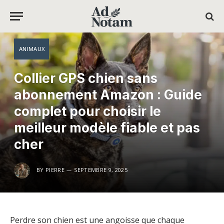
ANIMAUX
Collier GPS chien sans
abonnement Amazon : Guide
complet pour choisir le
meilleur modèle fiable et pas
cher
BY
PIERRE
SEPTEMBRE 9, 2025
Perdre son chien est une angoisse que chaque