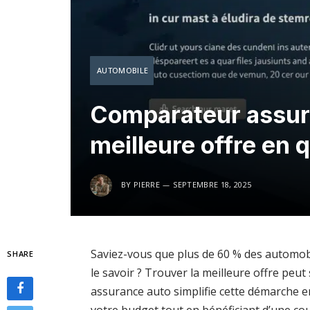
AUTOMOBILE
Comparateur assura
meilleure offre en 
BY
PIERRE
SEPTEMBRE 18, 2025
Saviez-vous que plus de 60 % des automobi
SHARE
le savoir ? Trouver la meilleure offre pe
assurance auto simplifie cette démarche 