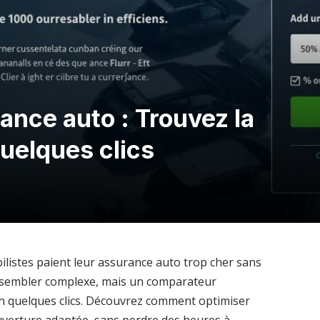
nce auto : Trouvez la
quelques clics
listes paient leur assurance auto trop cher sans
ut sembler complexe, mais un comparateur
en quelques clics. Découvrez comment optimiser