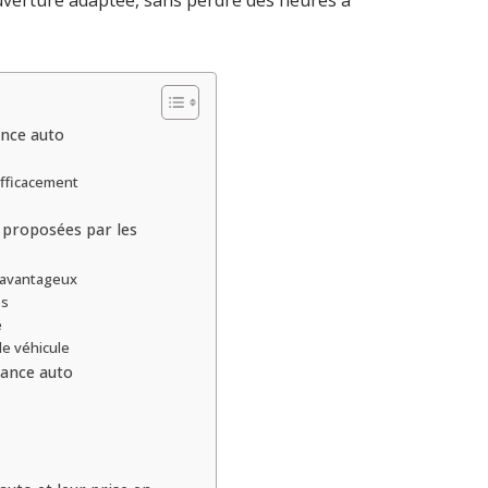
uverture adaptée, sans perdre des heures à
nce auto
fficacement
 proposées par les
x avantageux
es
e
le véhicule
rance auto