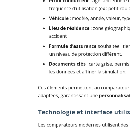
Profil conducteur
: âge, ancienneté 
fréquence d’utilisation (ex : petit rou
Véhicule
: modèle, année, valeur, typ
Lieu de résidence
: zone géographiqu
accident.
Formule d’assurance
souhaitée : tie
un niveau de protection différent.
Documents clés
: carte grise, permi
les données et affiner la simulation.
Ces éléments permettent au comparateur de 
adaptées, garantissant une
personnalisa
Technologie et interface utili
Les comparateurs modernes utilisent des in