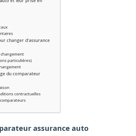
 auto et leur prise en
taux
ntaires
our changer d’assurance
 et changement
ions particulières)
 changement
sage du comparateur
aison
nditions contractuelles
s comparateurs
parateur assurance auto