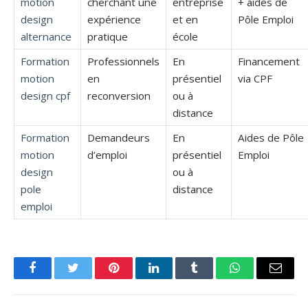
motion
cherchant une
entreprise
+ aides de
design
expérience
et en
Pôle Emploi
alternance
pratique
école
Formation
Professionnels
En
Financement
motion
en
présentiel
via CPF
design cpf
reconversion
ou à
distance
Formation
Demandeurs
En
Aides de Pôle
motion
d’emploi
présentiel
Emploi
design
ou à
pole
distance
emploi
Facebook
Twitter
Pinterest
LinkedIn
Tumblr
WhatsApp
Email