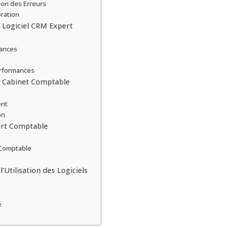
ion des Erreurs
oration
n Logiciel CRM Expert
mances
erformances
n Cabinet Comptable
ent
on
pert Comptable
 Comptable
Utilisation des Logiciels
é