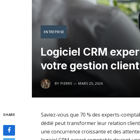
ENTREPRISE
Logiciel CRM exper
votre gestion client
BY
PIERRE
MARS 25, 2026
Saviez-vous que 70 % des experts-comptable
SHARE
dédié peut transformer leur relation client
une concurrence croissante et des attentes