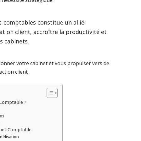
 nécessité stratégique.
s-comptables constitue un allié
tion client, accroître la productivité et
es cabinets.
onner votre cabinet et vous propulser vers de
ction client.
 Comptable ?
ées
n
inet Comptable
idélisation