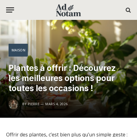
MAISON
Plantes à offrir : Découvrez
les meilleures options pour
toutes les occasions !
BY
PIERRE
MARS 4, 2026
Offrir des plantes, c’est bien plus qu’un simple geste :