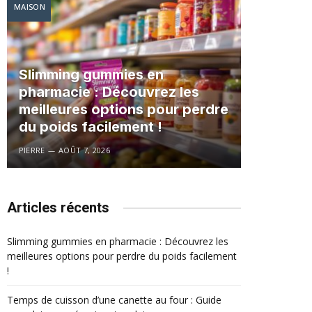
MAISON
Slimming gummies en
pharmacie : Découvrez les
meilleures options pour perdre
du poids facilement !
PIERRE
AOÛT 7, 2026
Articles récents
Slimming gummies en pharmacie : Découvrez les
meilleures options pour perdre du poids facilement
!
Temps de cuisson d’une canette au four : Guide