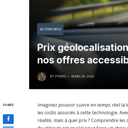
AUTOMOBILE
Prix géolocalisatio
nos offres accessi
BY
PIERRE
MARS 29, 2026
Imaginez pouvoir suivre en temps réel la l
SHARE
les coûts associés à cette technologie. Avec
réalité, mais à quel prix ? Comprendre les 