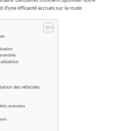
x éclairé. Découvrez comment optimiser votre
t d’une efficacité accrues sur la route.
les
isation
utomobile
calisation
isation des véhicules
lités avancées
eurs