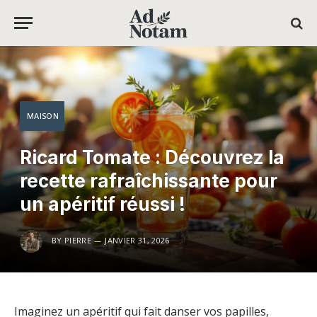
MAISON
Ricard Tomate : Découvrez la
recette rafraîchissante pour
un apéritif réussi !
BY
PIERRE
JANVIER 31, 2026
Imaginez un apéritif qui fait danser vos papilles,