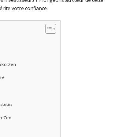
es investisseurs ? Plongeons au cœur de cette
rite votre confiance.
oko Zen
ité
sateurs
ko Zen