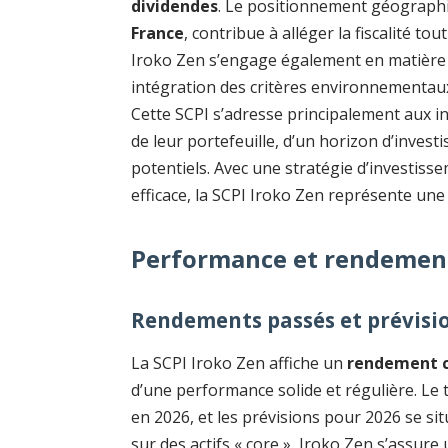
dividendes
. Le positionnement géographi
France
, contribue à alléger la fiscalité 
Iroko Zen s’engage également en matière 
intégration des critères environnementaux
Cette SCPI s’adresse principalement aux i
de leur portefeuille, d’un horizon d’inve
potentiels. Avec une stratégie d’investiss
efficace, la SCPI Iroko Zen représente une
Performance et rendements
Rendements passés et prévisi
La SCPI Iroko Zen affiche un
rendement c
d’une performance solide et régulière. Le 
en 2026, et les prévisions pour 2026 se si
sur des actifs « core », Iroko Zen s’assur