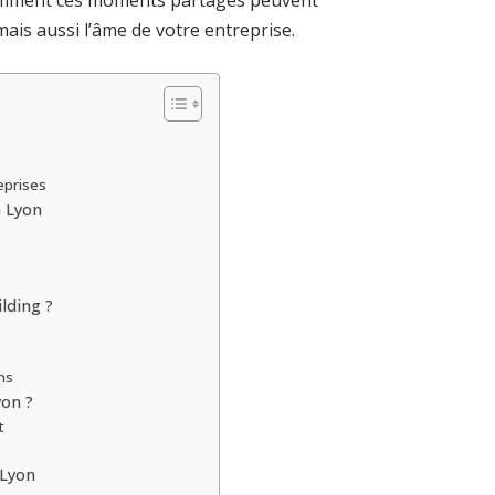
 comment ces moments partagés peuvent
is aussi l’âme de votre entreprise.
eprises
à Lyon
lding ?
ns
yon ?
t
 Lyon