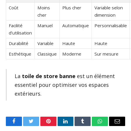
Coût
Moins
Plus cher
Variable selon
cher
dimension
Facilité
Manuel
Automatique
Personnalisable
d’utilisation
Durabilité
Variable
Haute
Haute
Esthétique
Classique
Moderne
Sur mesure
La
toile de store banne
est un élément
essentiel pour optimiser vos espaces
extérieurs.
Facebook
Twitter
Pinterest
LinkedIn
Tumblr
WhatsApp
Email